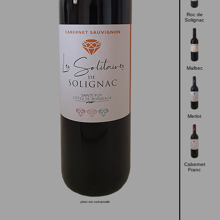
Roc de
Solignac
Malbec
Merlot
Cabernet
Franc
photo non contractuelle