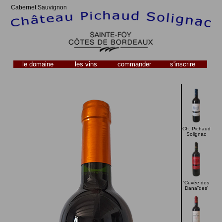
Cabernet Sauvignon
le domaine
les vins
commander
s'inscrire
Ch. Pichaud
Solignac
'Cuvée des
Danaïdes'